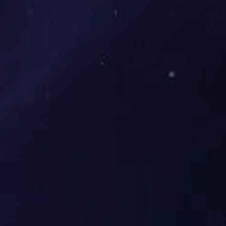
查看更多
HONORARY CERTIFICATE
荣誉资质
营业执照
资质证书