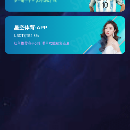
中山五桂山项目（枫林绿洲花园）工程
中山市坦洲镇安阜股份合作经济合社厂房二、厂房三、厂房四工程(厂房二、厂房三)
查看详情
查看详情
中山市民众镇锦丰片区污水管道工程
中山市翠亨新区翠海道地下综合管廊及同步建设工程道路、隧道、桥梁及管廊检测
查看详情
查看详情
中山市比亚迪智能终端零部件生产项目(3、4、5、6、7、8号宿舍，废水处理站)
中山火炬高技术产业开发区第九小学
查看详情
查看详情