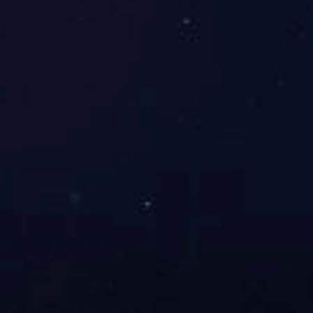
2025年度沥青防水卷材拉
2025年度建筑玻璃光学性
伸性能检测满意证书
能检测满意证书
2025年度混凝土中氯离子
2025年度电线电缆导体电
含量检测满意证书
阻满意证书